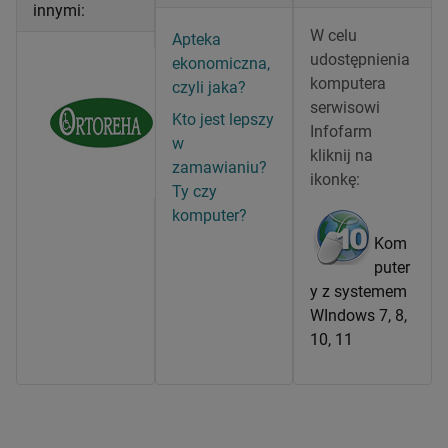
innymi:
W celu
Apteka
udostępnienia
ekonomiczna,
komputera
czyli jaka?
serwisowi
Kto jest lepszy
Infofarm
w
kliknij na
zamawianiu?
ikonkę:
Ty czy
komputer?
Kom
puter
y z systemem
WIndows 7, 8,
10, 11