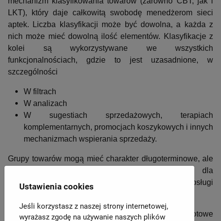
mechanizm klasyfikowania towarów (zarówno CBT, jak i
LKT), który daje całkowitą swobodę menedżerom sieci
aptek. Liczba klasyfikacji może być dowolna, a każda z
nich może mieć dowolną ilość elementów. Klasyfikacje z
kolei są wykorzystywane we wszystkich
funkcjonalnościach, gdzie to jest uzasadnione, w
szczególności
W filtrach
W analizach
W sugestiach sprzedażowych, terapiach
komplementarnych, promocjach koszykowych i innych
mechanizmach wspierania sprzedaży.
Grupy towarów mogą mieć charakter długoterminowe, ale
też mogą byc definiowane doraźnie, dla
krótkoterminowych celów
, na przykład do obsługi
Ustawienia cookies
wyprzedaży.
Jeśli korzystasz z naszej strony internetowej,
Do dyspozycji użytkowników, dostępne są gotowe
wyrażasz zgodę na używanie naszych plików