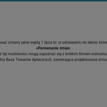
ć zmiany jakie wejdą 1 lipca br. w odniesieniu do leków, któ
>Porównanie zmian
.
ze z tej możliwości, mogą zapoznać się z krótkim filmem instr
lna Baza Towarów Aptecznych, zawierająca projektowane zmiany