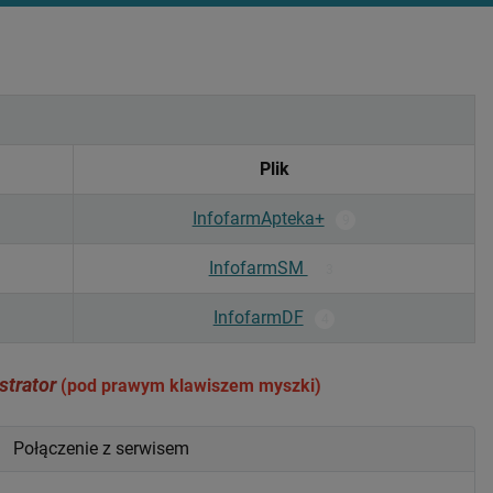
Plik
InfofarmApteka+
9
InfofarmSM
3
InfofarmDF
4
trator
(pod prawym klawiszem myszki)
Połączenie z serwisem