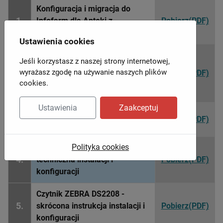
Konfiguracja i migracja do
1.
Infofarm dla Apteki z
Pobierz(PDF)
dowolnego programu DOS
Ustawienia cookies
Przygotowanie programu
Jeśli korzystasz z naszej strony internetowej,
InfofarmApteka (DOS) do
2.
wyrażasz zgodę na używanie naszych plików
Pobierz(PDF)
przejścia na Infofarm dla
cookies.
Apteki (WINDOWS)
Ustawienia
Zaakceptuj
Aktualizacja wersji programu
3.
Pobierz(PDF)
Infofarm dla Apteki / ZPO
Polityka cookies
e-Recepta - instrukcja
4.
techniczna instalacji i
Pobierz(PDF)
konfiguracji
Czytnik ZEBRA DS2208 -
5.
skrócona instrukcja instalacji i
Pobierz(PDF)
konfiguracji