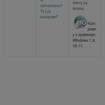
w
kliknij na
zamawianiu?
ikonkę:
Ty czy
komputer?
Kom
puter
y z systemem
WIndows 7, 8,
10, 11