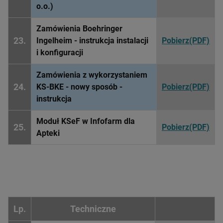
o.o.)
Zamówienia Boehringer
23.
Ingelheim - instrukcja instalacji
Pobierz(PDF)
i konfiguracji
Zamówienia z wykorzystaniem
24.
KS-BKE - nowy sposób -
Pobierz(PDF)
instrukcja
Moduł KSeF w Infofarm dla
25.
Pobierz(PDF)
Apteki
Lp.
Techniczne