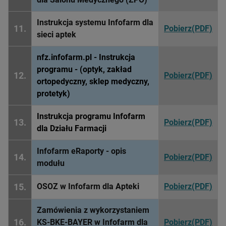
Instrukcja systemu Infofarm dla
11.
Pobierz(PDF)
sieci aptek
nfz.infofarm.pl - Instrukcja
programu - (optyk, zakład
12.
Pobierz(PDF)
ortopedyczny, sklep medyczny,
protetyk)
Instrukcja programu Infofarm
13.
Pobierz(PDF)
dla Działu Farmacji
Infofarm eRaporty - opis
14.
Pobierz(PDF)
modułu
15.
OSOZ w Infofarm dla Apteki
Pobierz(PDF)
Zamówienia z wykorzystaniem
16.
KS-BKE-BAYER w Infofarm dla
Pobierz(PDF)