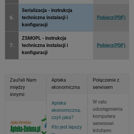
Serializacja - instrukcja
6.
techniczna instalacji i
Pobierz(PDF)
konfiguracji
ZSMOPL - instrukcja
7.
techniczna instalacji i
Pobierz(PDF)
konfiguracji
Zaufali Nam
Apteka
Połączenie z
między
ekonomiczna
serwisem
innymi:
W celu
Apteka
udostępnienia
ekonomiczna,
komputera
czyli jaka?
serwisowi
Kto jest lepszy
Infofarm