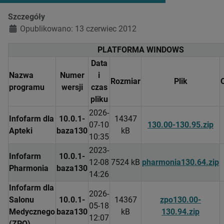
Szczegóły
Opublikowano: 13 czerwiec 2012
PLATFORMA WINDOWS
Data
Nazwa
Numer
i
Rozmiar
Plik
programu
wersji
czas
pliku
2026-
Infofarm dla
10.0.1-
14347
07-10
130.00-130.95.zip
Apteki
baza130
kB
10:35
2023-
Infofarm
10.0.1-
12-08
7524 kB
pharmonia130.64.zip
Pharmonia
baza130
14:26
Infofarm dla
2026-
Salonu
10.0.1-
14367
zpo130.00-
05-18
Medycznego
baza130
kB
130.94.zip
12:07
(ZPO)