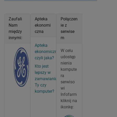
Zaufali
Apteka
Połączen
Nam
ekonomi
ie z
między
czna
serwise
innymi:
m
Apteka
W celu
ekonomiczna,
udostęp
czyli jaka?
nienia
Kto jest
kompute
lepszy w
ra
zamawianiu?
serwiso
Ty czy
wi
komputer?
Infofarm
kliknij na
ikonkę: