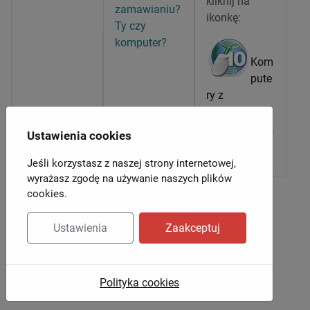
kliknij na
zamawianiu?
ikonkę:
Ty czy
komputer?
Kom
pute
ry z
systemem
WIndows 7, 8,
Ustawienia cookies
10, 11
Jeśli korzystasz z naszej strony internetowej,
wyrażasz zgodę na używanie naszych plików
cookies.
Ustawienia
Zaakceptuj
Polityka cookies