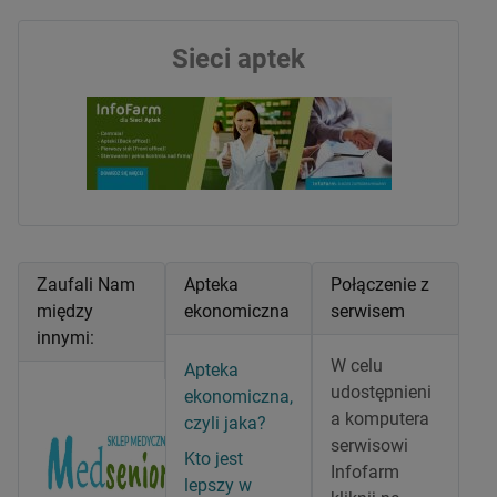
Sieci aptek
Zaufali Nam
Apteka
Połączenie z
między
ekonomiczna
serwisem
innymi:
W celu
Apteka
udostępnieni
ekonomiczna,
a komputera
czyli jaka?
serwisowi
Kto jest
Infofarm
lepszy w