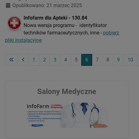
Opublikowano: 21 marzec 2025
Infofarm dla Apteki - 130.84
Nowa wersja programu - identyfikator
techników farmaceutycznych, inne -
pobierz
pliki instalacyjne
1
2
3
4
5
6
7
8
9
10
Strona 6 z 69
Salony Medyczne