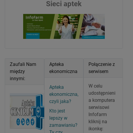
Sieci aptek
Zaufali Nam
Apteka
Połączenie z
między
ekonomiczna
serwisem
innymi:
W celu
Apteka
udostępnieni
ekonomiczna,
a komputera
czyli jaka?
serwisowi
Kto jest
Infofarm
lepszy w
kliknij na
zamawianiu?
ikonkę:
Ty czy