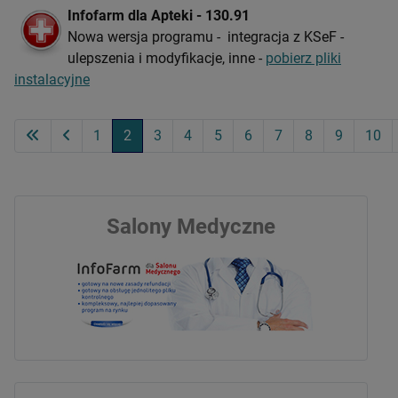
Infofarm dla Apteki - 130.91
Nowa wersja programu - integracja z KSeF -
ulepszenia i modyfikacje, inne -
pobierz pliki
instalacyjne
1
2
3
4
5
6
7
8
9
10
Strona 2 z 69
Salony Medyczne