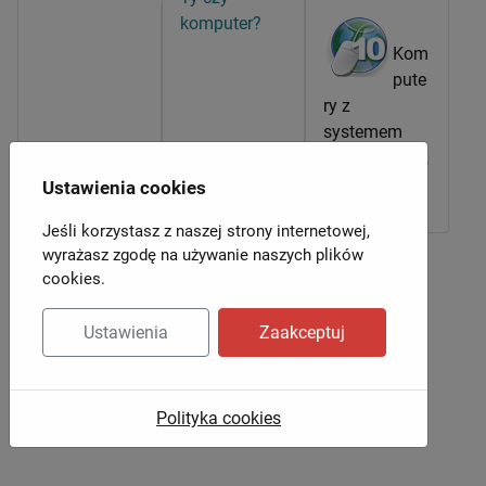
komputer?
Kom
pute
ry z
systemem
WIndows 7, 8,
10, 11
Ustawienia cookies
Jeśli korzystasz z naszej strony internetowej,
wyrażasz zgodę na używanie naszych plików
cookies.
Ustawienia
Zaakceptuj
Polityka cookies