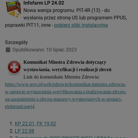
Infofarm LP 24.02
Nowa wersja programu: PIT-4R (13) - do
wysłania przez stronę US lub programem PPUS,
poprawki PIT11, inne -
pobierz pliki instalacyjne
Szczegóły
Opublikowano: 10 lipiec 2023
Komunikat Minstra Zdrowia dotyczący
wystawiania, weryfikacji i realizacji zleceń
Link do komunikatu Ministra Zdrowia:
https://www.gov.pl/web/zdrowie/komunikat-ministra-zdrowia-
w-sprawie-wystawiania-weryfikowania-i-realizowania-zlecen-
na-zaopatrzenie-i-zlecen-naprawy-wystawianych-w-postaci-
elektronicznej4
KP 22.01, FK 19.02
LP 22.08