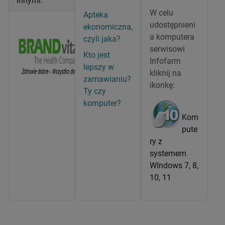
innymi:
W celu
Apteka
udostępnieni
ekonomiczna,
a komputera
czyli jaka?
serwisowi
Kto jest
Infofarm
lepszy w
kliknij na
zamawianiu?
ikonkę:
Ty czy
komputer?
Kom
pute
ry z
systemem
WIndows 7, 8,
10, 11