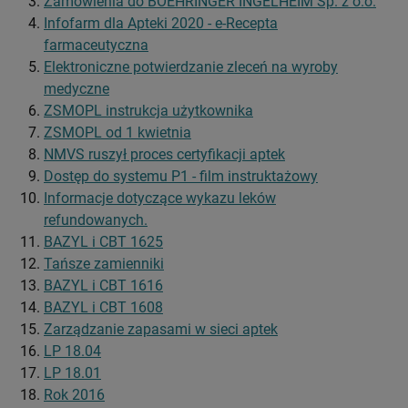
Zamówienia do BOEHRINGER INGELHEIM Sp. z o.o.
Infofarm dla Apteki 2020 - e-Recepta
farmaceutyczna
Elektroniczne potwierdzanie zleceń na wyroby
medyczne
ZSMOPL instrukcja użytkownika
ZSMOPL od 1 kwietnia
NMVS ruszył proces certyfikacji aptek
Dostęp do systemu P1 - film instruktażowy
Informacje dotyczące wykazu leków
refundowanych.
BAZYL i CBT 1625
Tańsze zamienniki
BAZYL i CBT 1616
BAZYL i CBT 1608
Zarządzanie zapasami w sieci aptek
LP 18.04
LP 18.01
Rok 2016